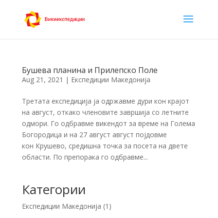
Бушева планина и Прилепско Поле
Aug 21, 2021
|
Експедиции Македонија
Третата експедиција ја одржавме дури кон крајот
на август, откако членовите завршија со летните
одмори. Го одбравме викендот за време на Голема
Богородица и на 27 август август појдовме
кон Крушево, средишна точка за посета на двете
области. По препорака го одбравме...
Категории
Експедиции Македонија
(1)