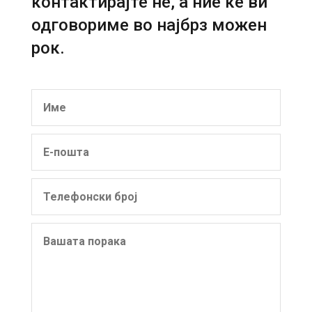
контактирајте нѐ, а ние ќе ви
одговориме во најбрз можен
рок.