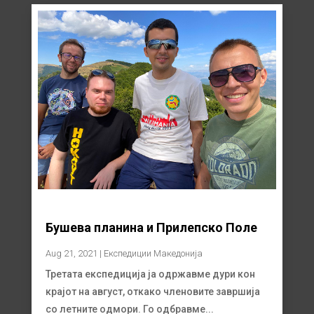
Бушева планина и Прилепско Поле
Aug 21, 2021
|
Експедиции Македонија
Третата експедиција ја одржавме дури кон
крајот на август, откако членовите завршија
со летните одмори. Го одбравме...