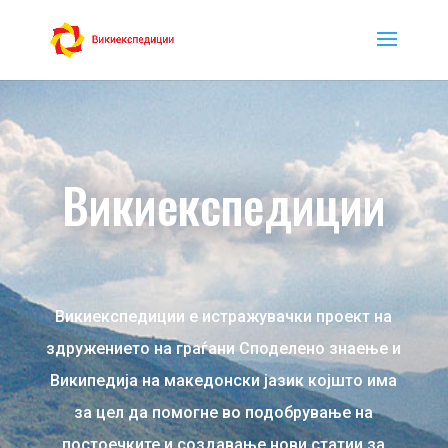
Викиекспедиции
Викиекспедиции е истражувачки проект на
здружението на граѓани Споделено знаење и
Википедија на македонски јазик којшто има
за цел да помогне во подобрување на
постоечките и создавање нови статии за