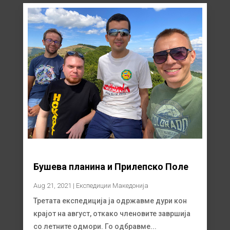
Бушева планина и Прилепско Поле
Aug 21, 2021
|
Експедиции Македонија
Третата експедиција ја одржавме дури кон
крајот на август, откако членовите завршија
со летните одмори. Го одбравме...