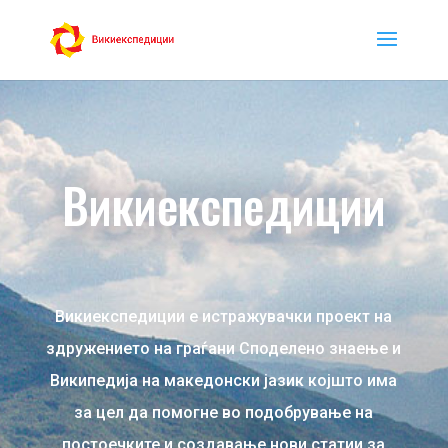
Викиекспедиции
Викиекспедиции е истражувачки проект на
здружението на граѓани Споделено знаење и
Википедија на македонски јазик којшто има
за цел да помогне во подобрување на
постоечките и создавање нови статии за